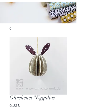
Öhrchenei "Eggidius"
Preis
6,00 €