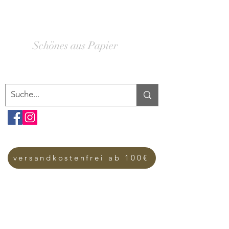
SCHACHTELWERK
Schönes aus Papier
versandkostenfrei ab 100€