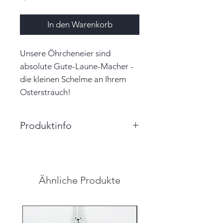
In den Warenkorb
Unsere Öhrcheneier sind
absolute Gute-Laune-Macher -
die kleinen Schelme an Ihrem
Osterstrauch!
Produktinfo
Größe: 2,7cm x 3,5cm x 2,0cm
(BxHxT)
Farbe: grau, schwarz, weiß
Ähnliche Produkte
Material: Papier, Garn
Unikat
Hinweis: Farben auf den