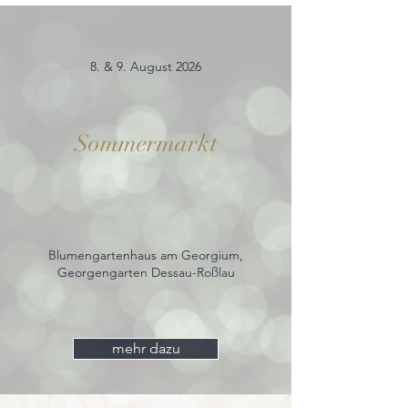
8. & 9. August 2026
Sommermarkt
Blumengartenhaus am Georgium,
Georgengarten Dessau-Roßlau
mehr dazu