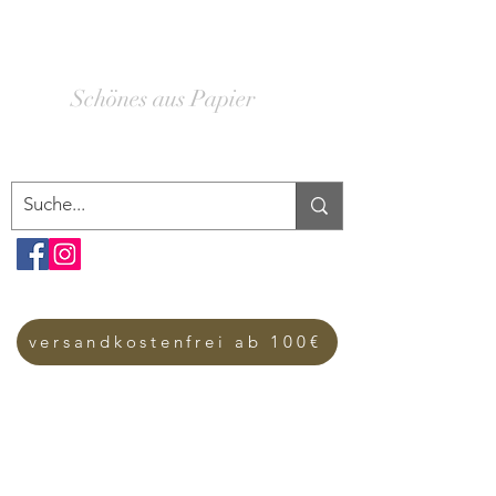
SCHACHTELWERK
Schönes aus Papier
versandkostenfrei ab 100€