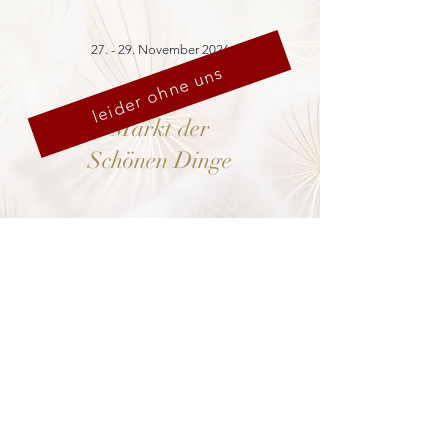
27. - 29. November 2026
leider ohne uns
Markt der
Schönen Dinge
Cranach-Hof,
Lutherstadt Wittenberg
mehr dazu
8. - 13. Dezember 2026