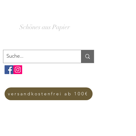
SCHACHTELWERK
Schönes aus Papier
versandkostenfrei ab 100€