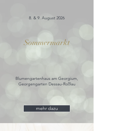
8. & 9. August 2026
Sommermarkt
Blumengartenhaus am Georgium,
Georgengarten Dessau-Roßlau
mehr dazu