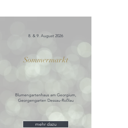
8. & 9. August 2026
Sommermarkt
Blumengartenhaus am Georgium,
Georgengarten Dessau-Roßlau
mehr dazu