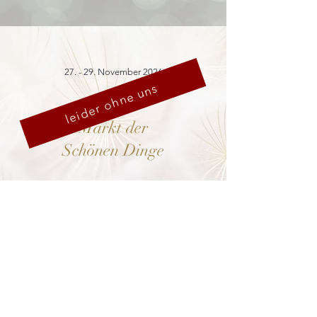
27. - 29. November 2026
leider ohne uns
Markt der
Schönen Dinge
Cranach-Hof,
Lutherstadt Wittenberg
mehr dazu