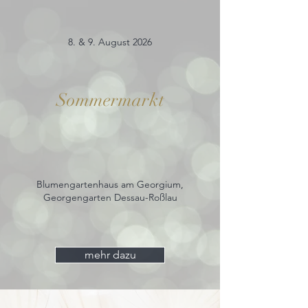
8. & 9. August 2026
Sommermarkt
Blumengartenhaus am Georgium,
Georgengarten Dessau-Roßlau
mehr dazu