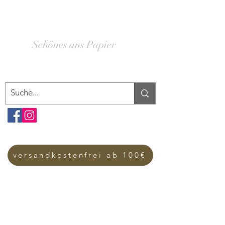
SCHACHTELWERK
Schönes aus Papier
versandkostenfrei ab 100€