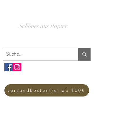
SCHACHTELWERK
Schönes aus Papier
versandkostenfrei ab 100€