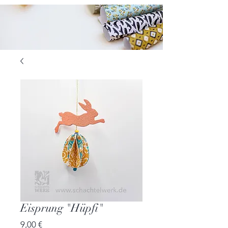
Eisprung "Hüpfi"
Preis
9,00 €