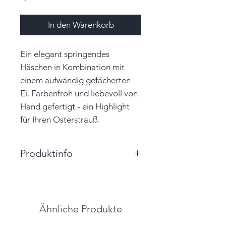
In den Warenkorb
Ein elegant springendes
Häschen in Kombination mit
einem aufwändig gefächerten
Ei. Farbenfroh und liebevoll von
Hand gefertigt - ein Highlight
für Ihren Osterstrauß.
Produktinfo
Größe Hase: 4,0cm x
2,0cm (BxH)
Größe Ei: 2,0cm x 2,5cm x 2,0
Ähnliche Produkte
(BxHxT)
Farbe: orange, blau, weiß, gelb