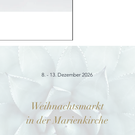
Möhrchenhase "Bunny"
Preis
12,00 €
8. - 13. Dezember 2026
Weihnachtsmarkt
in der Marienkirche