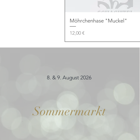
Möhrchenhase "Muckel"
Preis
12,00 €
8. & 9. August 2026
Sommermarkt