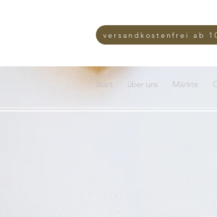
versandkostenfrei ab 1
Start
über uns
Märkte
O