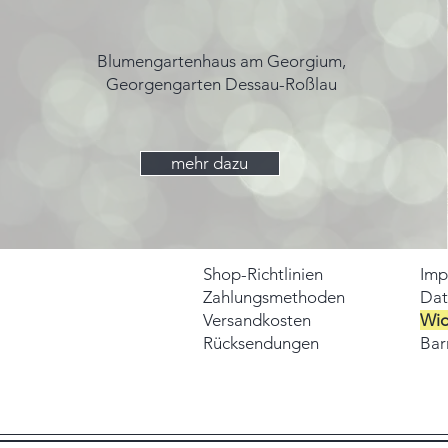
Blumengartenhaus am Georgium,
Georgengarten Dessau-Roßlau
mehr dazu
Shop-Richtlinien
Imp
Zahlungsmethoden
Dat
Versandkosten
Wid
Rücksendungen
Barr