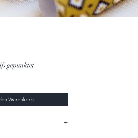
iß gepunktet
 den Warenkorb
cm