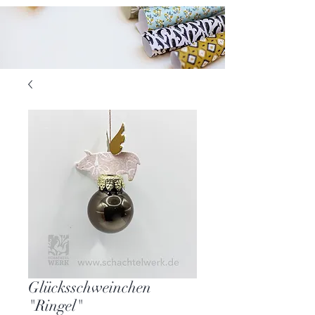
Glücksschweinchen
"Ringel"