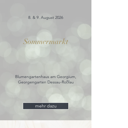
8. & 9. August 2026
Sommermarkt
Blumengartenhaus am Georgium,
Georgengarten Dessau-Roßlau
mehr dazu