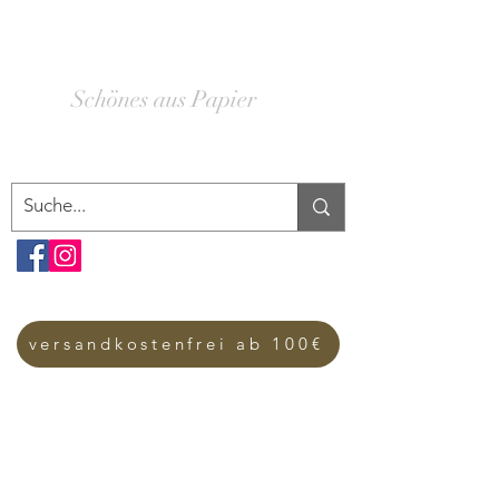
SCHACHTELWERK
Schönes aus Papier
versandkostenfrei ab 100€