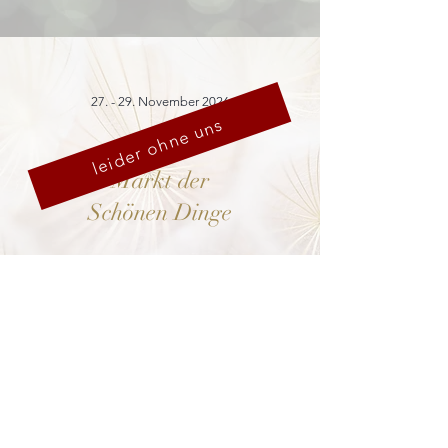
27. - 29. November 2026
leider ohne uns
Markt der
Schönen Dinge
Cranach-Hof,
Lutherstadt Wittenberg
mehr dazu