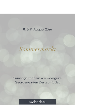
8. & 9. August 2026
Sommermarkt
Blumengartenhaus am Georgium,
Georgengarten Dessau-Roßlau
mehr dazu