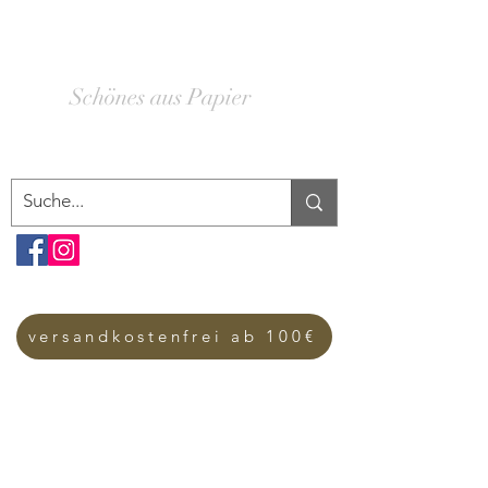
SCHACHTELWERK
Schönes aus Papier
versandkostenfrei ab 100€