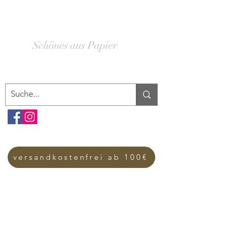
SCHACHTELWERK
Schönes aus Papier
versandkostenfrei ab 100€