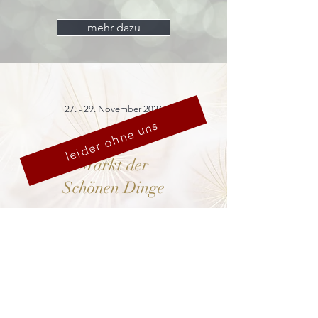
mehr dazu
27. - 29. November 2026
leider ohne uns
Markt der
Schönen Dinge
Cranach-Hof,
Lutherstadt Wittenberg
mehr dazu