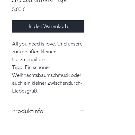
Preis
5,00 €
In den Warenkorb
All you need is love. Und unsere
zuckersüßen kleinen
Herzmedaillons.
Tipp: Ein schöner
Weihnachtsbaumschmuck oder
auch ein kleiner Zwischendurch-
Liebesgruß.
Produktinfo
Größe: 4,5cm x 4,0cm x 1,0cm
(BxHxT)