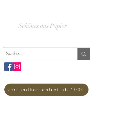
SCHACHTELWERK
Schönes aus Papier
versandkostenfrei ab 100€