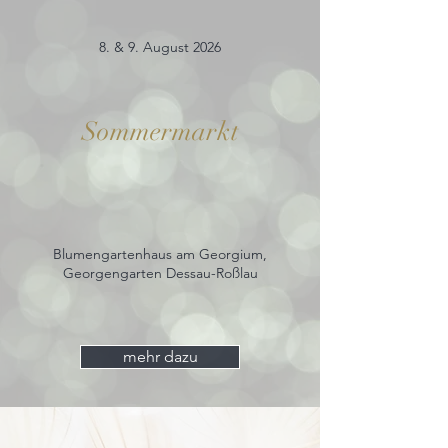
8. & 9. August 2026
Sommermarkt
Blumengartenhaus am Georgium,
Georgengarten Dessau-Roßlau
mehr dazu