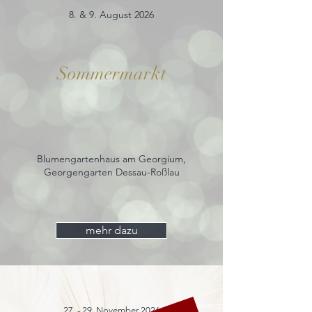
8. & 9. August 2026
Sommermarkt
Blumengartenhaus am Georgium,
Georgengarten Dessau-Roßlau
mehr dazu
27. - 29. November 2026