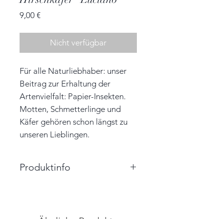
Preis
9,00 €
Nicht verfügbar
Für alle Naturliebhaber: unser
Beitrag zur Erhaltung der
Artenvielfalt: Papier-Insekten.
Motten, Schmetterlinge und
Käfer gehören schon längst zu
unseren Lieblingen.
Produktinfo
Größe: 4,5 cm x 6,0 cm x 0,7 cm
(BxHxT)
Farbe: beere, weiß, kupfer