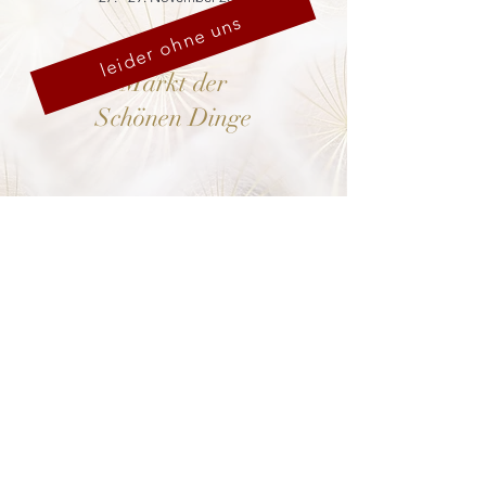
leider ohne uns
Markt der
Schönen Dinge
Cranach-Hof,
Lutherstadt Wittenberg
mehr dazu
8. - 13. Dezember 2026