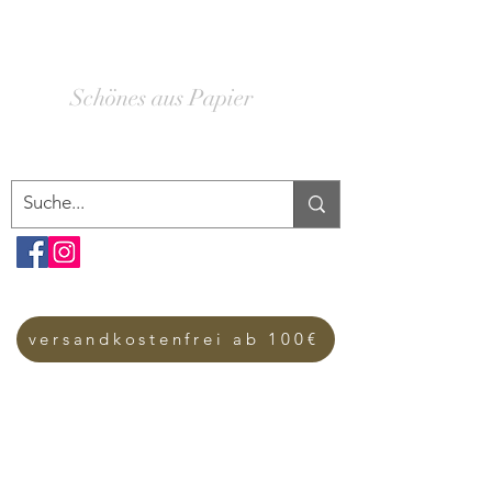
SCHACHTELWERK
Schönes aus Papier
versandkostenfrei ab 100€