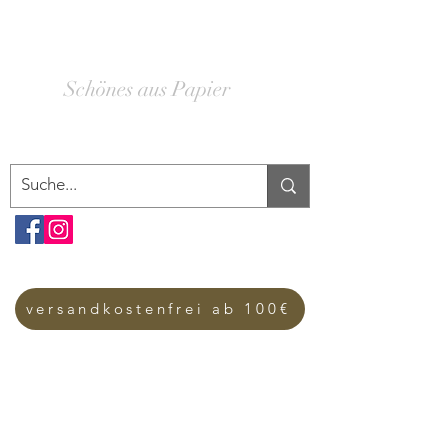
SCHACHTELWERK
Schönes aus Papier
versandkostenfrei ab 100€