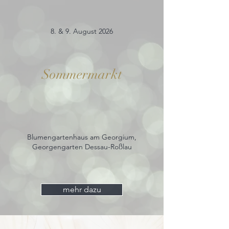
8. & 9. August 2026
Sommermarkt
Blumengartenhaus am Georgium,
Georgengarten Dessau-Roßlau
mehr dazu