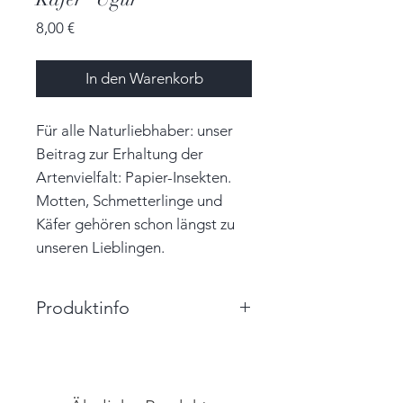
Preis
8,00 €
In den Warenkorb
Für alle Naturliebhaber: unser
Beitrag zur Erhaltung der
Artenvielfalt: Papier-Insekten.
Motten, Schmetterlinge und
Käfer gehören schon längst zu
unseren Lieblingen.
Produktinfo
Größe: 6,0 cm x 4,5 cm x 0,7 cm
(BxHxT)
Farbe: gelb, rot, dunkelblau,