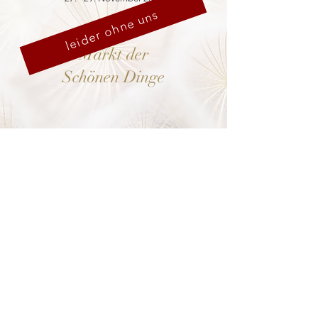
leider ohne uns
Markt der
Schönen Dinge
Cranach-Hof,
Lutherstadt Wittenberg
mehr dazu
8. - 13. Dezember 2026