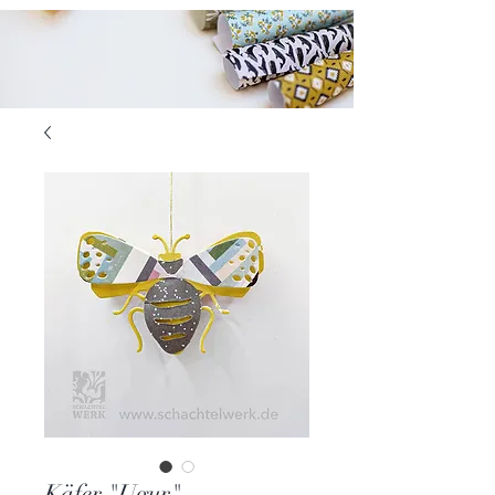
Käfer "Ugur"