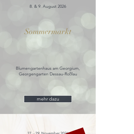
8. & 9. August 2026
Sommermarkt
Blumengartenhaus am Georgium,
Georgengarten Dessau-Roßlau
mehr dazu
27. - 29. November 2026