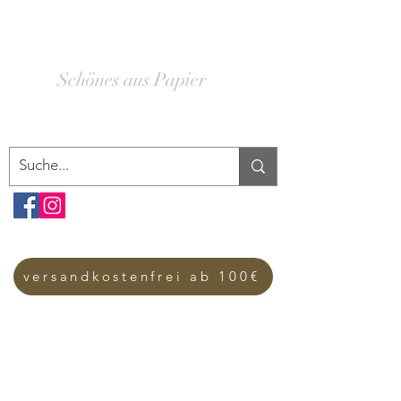
SCHACHTELWERK
Schönes aus Papier
versandkostenfrei ab 100€