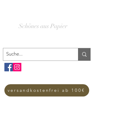
SCHACHTELWERK
Schönes aus Papier
versandkostenfrei ab 100€