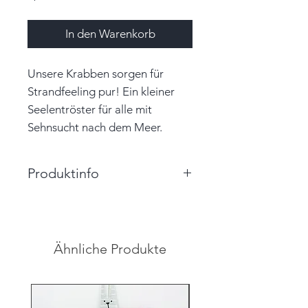
In den Warenkorb
Unsere Krabben sorgen für
Strandfeeling pur! Ein kleiner
Seelentröster für alle mit
Sehnsucht nach dem Meer.
Produktinfo
Größe: 6,0cm x 3,5cm x 2,0cm
(BxHxT)
Farbe: pflaume
Ähnliche Produkte
Material: Papier, Garn
Unikat
Hinweis: Farben auf den
Abbildungen können leicht vom