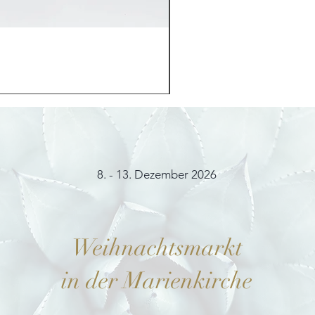
Möhrchenhase "Bunny"
Preis
12,00 €
8. - 13. Dezember 2026
Weihnachtsmarkt
in der Marienkirche