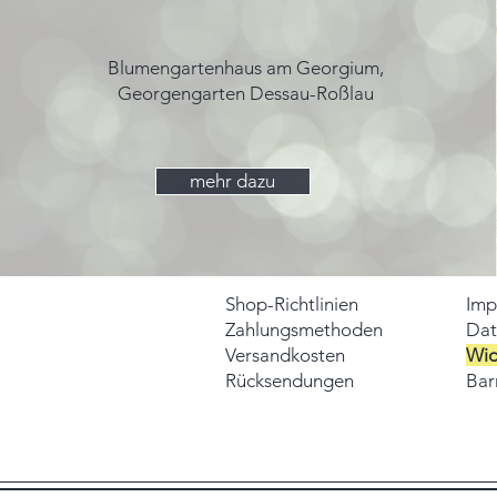
Blumengartenhaus am Georgium,
Georgengarten Dessau-Roßlau
mehr dazu
Shop-Richtlinien
Imp
Zahlungsmethoden
Dat
Versandkosten
Wid
Rücksendungen
Barr