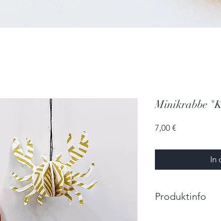
Minikrabbe "K
Preis
7,00 €
In
Produktinfo
Größe: 2,5cm x 2,