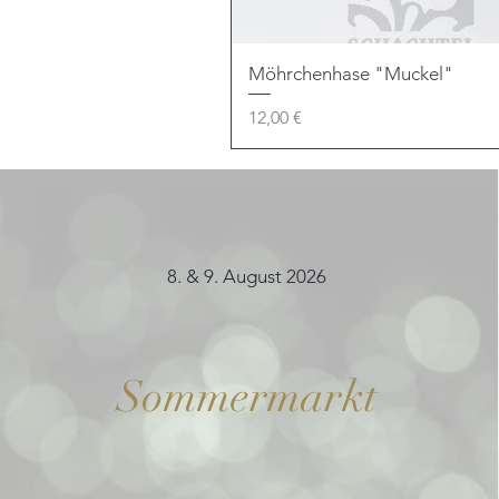
Möhrchenhase "Muckel"
Preis
12,00 €
8. & 9. August 2026
Sommermarkt