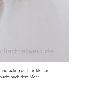
Farbe: weiß, gelb
Material: Papier,
Unikat
Hinweis: Farben 
leicht vom Origin
andfeeling pur! Ein kleiner
hnsucht nach dem Meer.