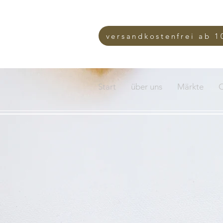
versandkostenfrei ab 1
Start
über uns
Märkte
O