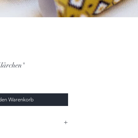
lärchen"
 den Warenkorb
0cm x 1,3cm (BxHxT)