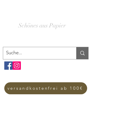
SCHACHTELWERK
Schönes aus Papier
versandkostenfrei ab 100€