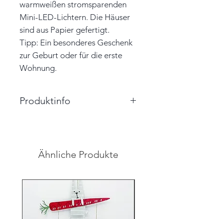
warmweißen stromsparenden
Mini-LED-Lichtern. Die Häuser
sind aus Papier gefertigt.
Tipp: Ein besonderes Geschenk
zur Geburt oder für die erste
Wohnung.
Produktinfo
Gesamtlänge: 120cm
Abstand zwischen erstem und
letztem Haus: 90cm
Ähnliche Produkte
Farbe: weiß, grau, hellgelb,
schwarz
Material: Papier, Mini-LED-
Lichterkette
Unikat