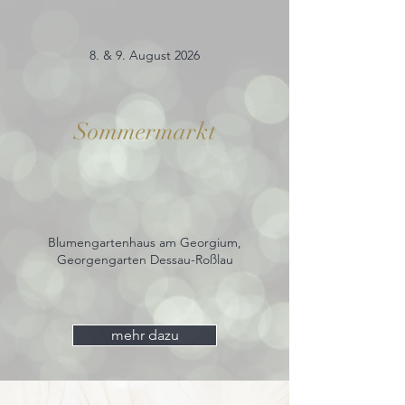
8. & 9. August 2026
Sommermarkt
Blumengartenhaus am Georgium,
Georgengarten Dessau-Roßlau
mehr dazu