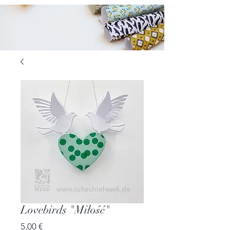
Lovebirds "Miłość"
Preis
5,00 €