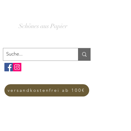
SCHACHTELWERK
Schönes aus Papier
versandkostenfrei ab 100€