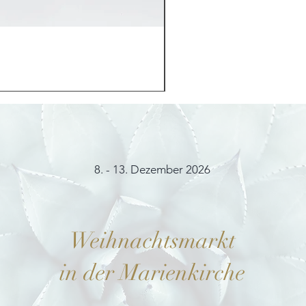
Möhrchenhase "Bunny"
Preis
12,00 €
8. - 13. Dezember 2026
Weihnachtsmarkt
in der Marienkirche