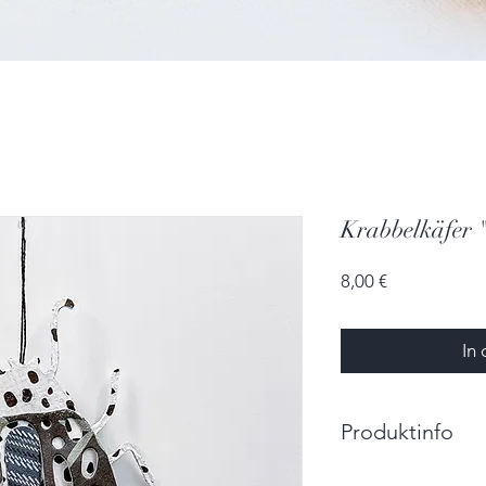
Krabbelkäfer 
Preis
8,00 €
In
Produktinfo
Größe: 4,0 cm x 5