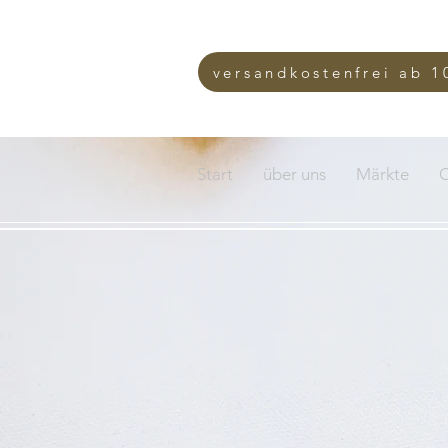
versandkostenfrei ab 1
Start
über uns
Märkte
O