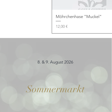
Möhrchenhase "Muckel"
Preis
12,00 €
8. & 9. August 2026
Sommermarkt