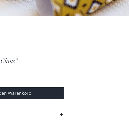
"Claus"
 den Warenkorb
,0 cm x 0,7 cm (BxHxT)