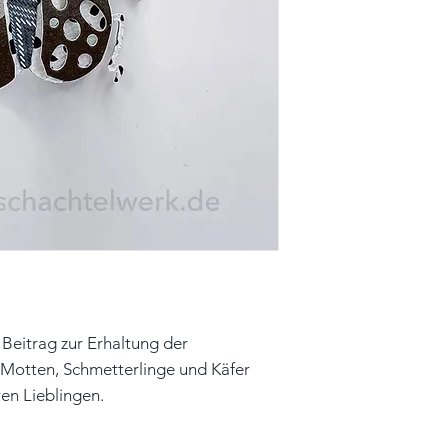
Farbe: weiß, schwa
Material: Papier, 
Unikat
Hinweis: Farben 
leicht vom Origin
 Beitrag zur Erhaltung der
. Motten, Schmetterlinge und Käfer
en Lieblingen.