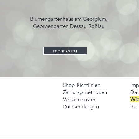
Blumengartenhaus am Georgium,
Georgengarten Dessau-Roßlau
mehr dazu
Shop-Richtlinien
Imp
Zahlungsmethoden
Dat
Versandkosten
Wid
Rücksendungen
Barr