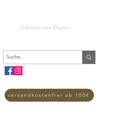
SCHACHTELWERK
Schönes aus Papier
versandkostenfrei ab 100€