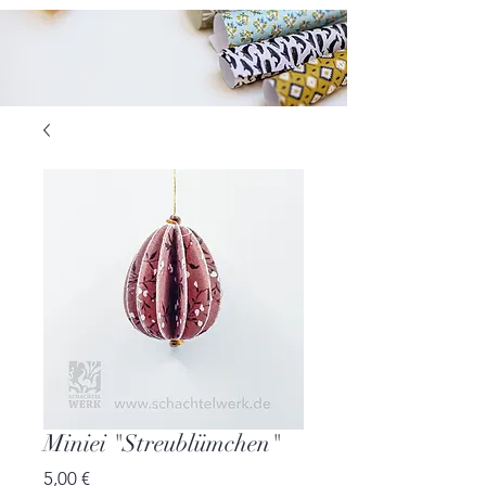
Miniei "Streublümchen"
Preis
5,00 €