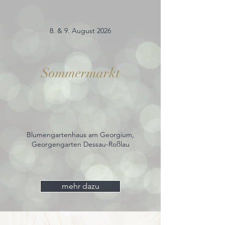
8. & 9. August 2026
Sommermarkt
Blumengartenhaus am Georgium,
Georgengarten Dessau-Roßlau
mehr dazu