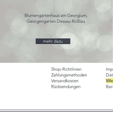
Blumengartenhaus am Georgium,
Georgengarten Dessau-Roßlau
mehr dazu
Shop-Richtlinien
Imp
Zahlungsmethoden
Dat
Versandkosten
Wid
Rücksendungen
Barr