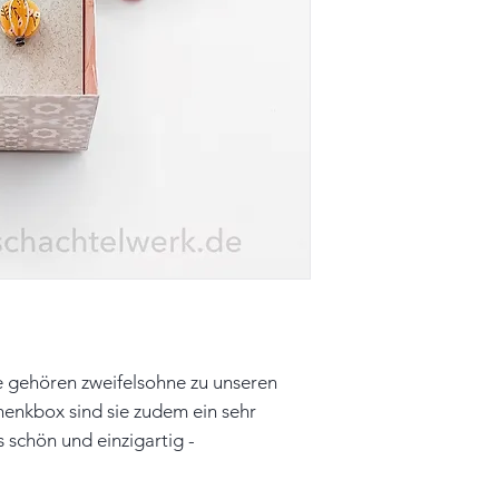
Länge: 3,3cm, Pap
x B)
Farbe: gelb, schw
Verschluß: Stecker
Box:
Größe: 3,7cm x 5,
Farbe: weiß, beige
Material: Papier, P
Unikat
Hinweis: Farben 
leicht vom Origin
e gehören zweifelsohne zu unseren
henkbox sind sie zudem ein sehr
 schön und einzigartig -