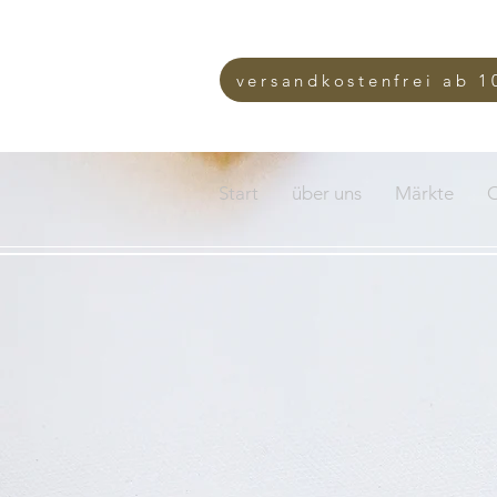
versandkostenfrei ab 1
Start
über uns
Märkte
O