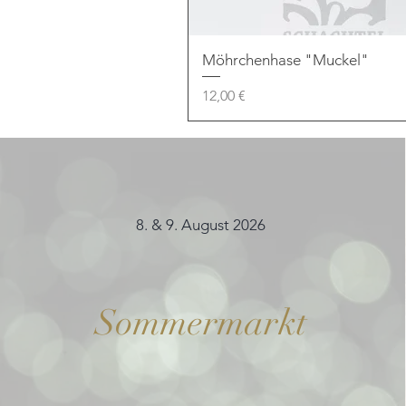
Möhrchenhase "Muckel"
Preis
12,00 €
8. & 9. August 2026
Sommermarkt