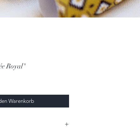
ée Royal"
 den Warenkorb
l):