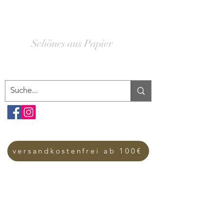
SCHACHTELWERK
Schönes aus Papier
versandkostenfrei ab 100€