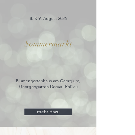
8. & 9. August 2026
Sommermarkt
Blumengartenhaus am Georgium,
Georgengarten Dessau-Roßlau
mehr dazu