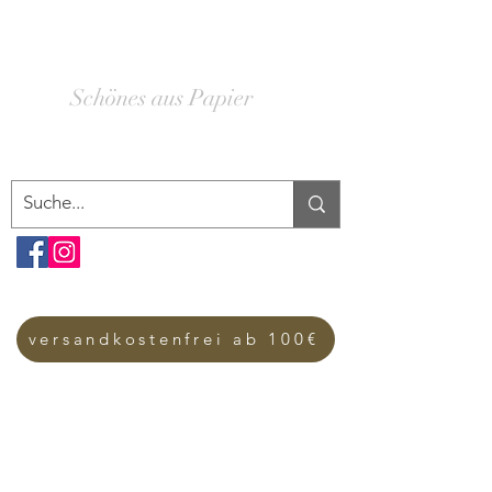
SCHACHTELWERK
Schönes aus Papier
versandkostenfrei ab 100€