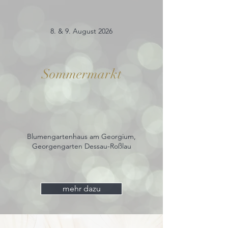
8. & 9. August 2026
Sommermarkt
Blumengartenhaus am Georgium,
Georgengarten Dessau-Roßlau
mehr dazu