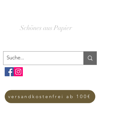
SCHACHTELWERK
Schönes aus Papier
versandkostenfrei ab 100€