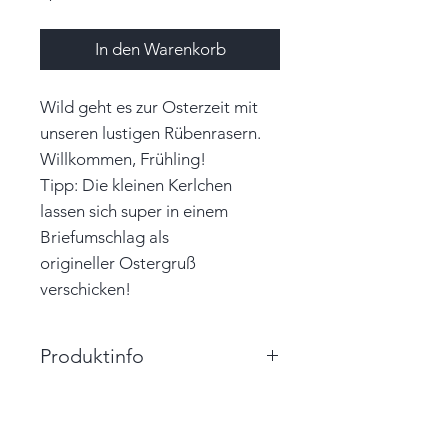
In den Warenkorb
Wild geht es zur Osterzeit mit
unseren lustigen Rübenrasern.
Willkommen, Frühling!
Tipp: Die kleinen Kerlchen
lassen sich super in einem
Briefumschlag als
origineller Ostergruß
verschicken!
Produktinfo
Größe: 8,5cm x 5,0cm (BxH)
Farbe: kaltrot, weiß
,
grün,