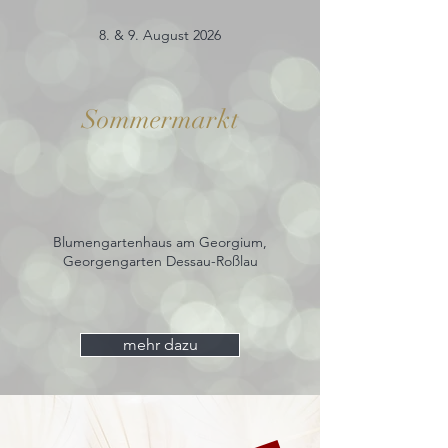
8. & 9. August 2026
Sommermarkt
Blumengartenhaus am Georgium,
Georgengarten Dessau-Roßlau
mehr dazu