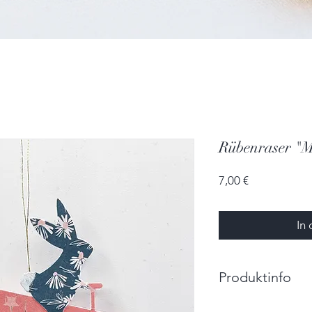
Rübenraser "M
Preis
7,00 €
In
Produktinfo
Größe: 8,5cm x 5,