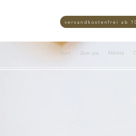
versandkostenfrei ab 1
Start
über uns
Märkte
O