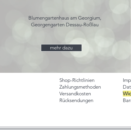
Blumengartenhaus am Georgium,
Georgengarten Dessau-Roßlau
mehr dazu
Shop-Richtlinien
Imp
Zahlungsmethoden
Dat
Versandkosten
Wid
Rücksendungen
Barr