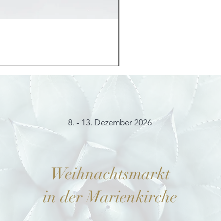
Möhrchenhase "Bunny"
Preis
12,00 €
8. - 13. Dezember 2026
Weihnachtsmarkt
in der Marienkirche