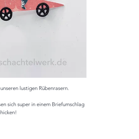
Farbe: lachs, petro
Material: Papier, 
Unikat
Hinweis: Farben 
leicht vom Origin
t unseren lustigen Rübenrasern.
sen sich super in einem Briefumschlag
chicken!