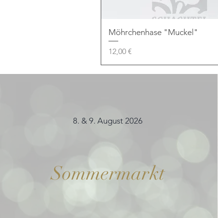
Möhrchenhase "Muckel"
Preis
12,00 €
8. & 9. August 2026
Sommermarkt