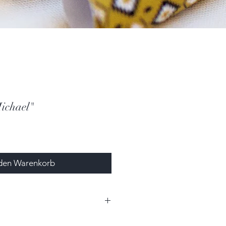
ichael"
 den Warenkorb
0cm (BxH)