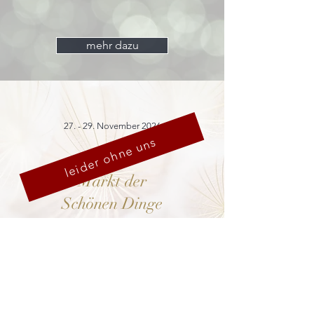
mehr dazu
27. - 29. November 2026
leider ohne uns
Markt der
Schönen Dinge
Cranach-Hof,
Lutherstadt Wittenberg