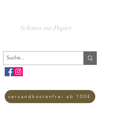
SCHACHTELWERK
Schönes aus Papier
versandkostenfrei ab 100€