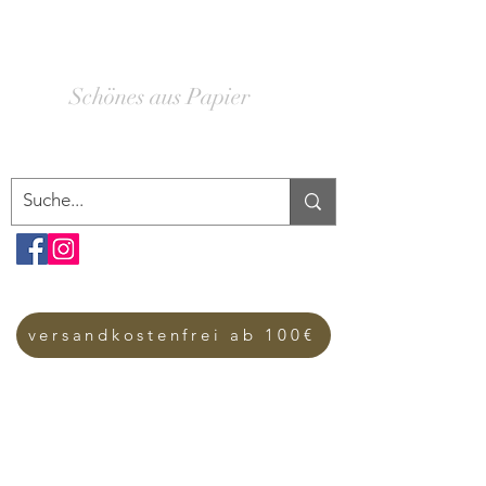
SCHACHTELWERK
Schönes aus Papier
versandkostenfrei ab 100€