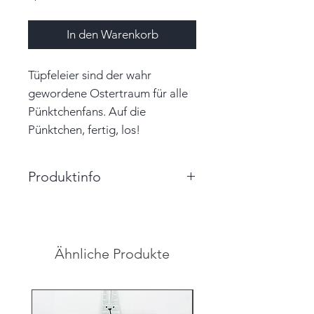
In den Warenkorb
Tüpfeleier sind der wahr
gewordene Ostertraum für alle
Pünktchenfans. Auf die
Pünktchen, fertig, los!
Produktinfo
Größe: 4,0cm x 5,5cm x 4,0cm
(BxHxT)
Farbe: schwarz, weiß
Ähnliche Produkte
Material: Papier, Perlen, Garn
Hinweis: Farben auf den
Abbildungen können leicht vom