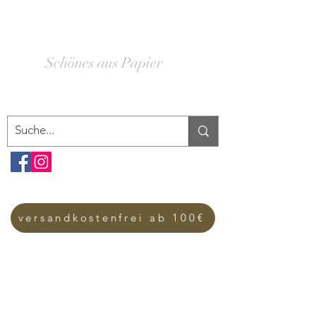
SCHACHTELWERK
Schönes aus Papier
versandkostenfrei ab 100€