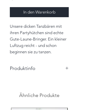
In den Warenkorb
Unsere dicken Tanzbären mit
ihren Partyhütchen sind echte
Gute-Laune-Bringer. Ein kleiner
Luftzug reicht - und schon
beginnen sie zu tanzen.
Produktinfo
Größe: 5,5cm x 2,5cm x 2,5cm
(HxBxT)
Farbe: lila, braun
Ähnliche Produkte
Material: Papier, Bommel, Garn
Unikat
Hinweis: Farben auf den