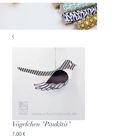
Vögelchen "Paukštis"
Preis
7,00 €