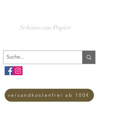
SCHACHTELWERK
Schönes aus Papier
versandkostenfrei ab 100€