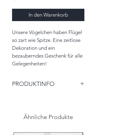
In den Warenkorb
Unsere Vögelchen haben Flügel
so zart wie Spitze. Eine zeitlose
Dekoration und ein
bezauberndes Geschenk für alle
Gelegenheiten!
PRODUKTINFO
Größe: 8,0cm x 3,5cm x 1,5cm
(ca. BxHxT)
Farbe: weiß, schwarz, mattblau
Ähnliche Produkte
Material: Papier, Garn
Unikat
Hinweis: Farben auf den