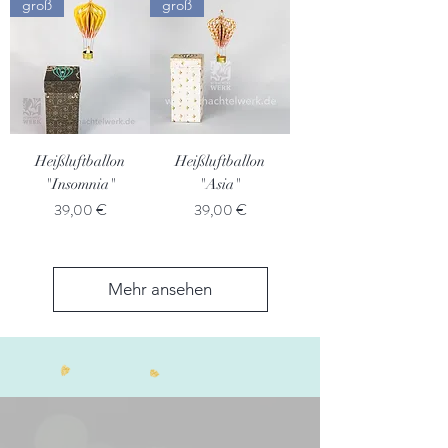
groß
groß
Heißluftballon
Heißluftballon
"Insomnia"
"Asia"
Preis
Preis
39,00 €
39,00 €
Mehr ansehen