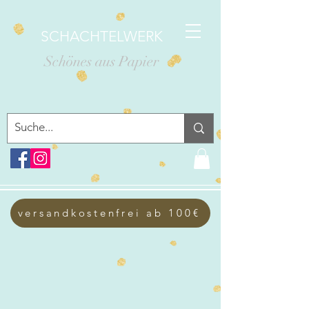
SCHACHTELWERK
Schönes aus Papier
versandkostenfrei ab 100€