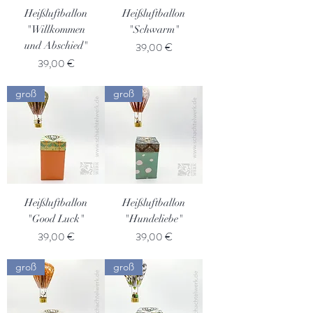
Heißluftballon
Heißluftballon
"Willkommen
"Schwarm"
und Abschied"
Preis
39,00 €
Preis
39,00 €
groß
groß
Heißluftballon
Heißluftballon
"Good Luck"
"Hundeliebe"
Preis
Preis
39,00 €
39,00 €
groß
groß