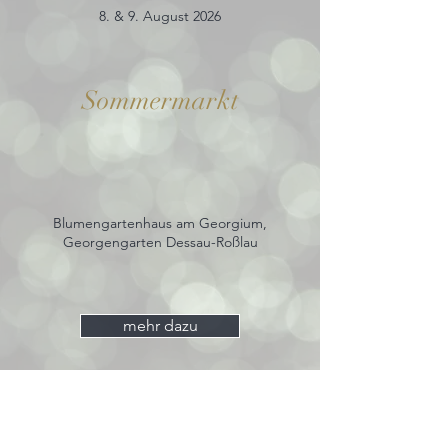
8. & 9. August 2026
Sommermarkt
Blumengartenhaus am Georgium,
Georgengarten Dessau-Roßlau
mehr dazu
27. - 29. November 2026