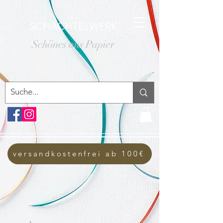
SCHACHTELWERK
Schönes aus Papier
versandkostenfrei ab 100€