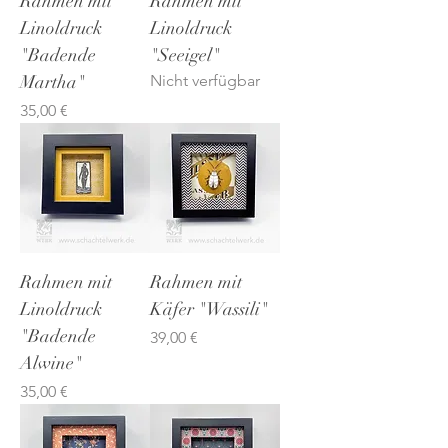
Rahmen mit
Rahmen mit
Linoldruck
Linoldruck
"Badende
"Seeigel"
Martha"
Nicht verfügbar
Preis
35,00 €
Rahmen mit
Rahmen mit
Linoldruck
Käfer "Wassili"
"Badende
Preis
39,00 €
Alwine"
Preis
35,00 €