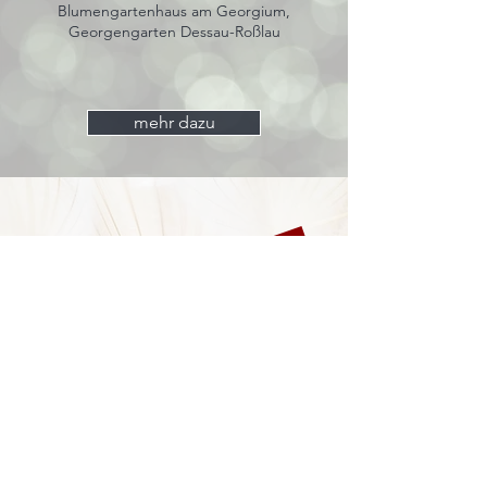
Blumengartenhaus am Georgium,
Georgengarten Dessau-Roßlau
mehr dazu
27. - 29. November 2026
leider ohne uns
Markt der
Schönen Dinge
Cranach-Hof,
Lutherstadt Wittenberg