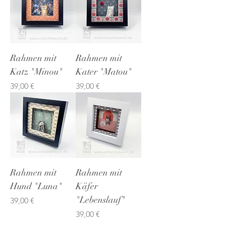
Rahmen mit
Rahmen mit
Katz "Minou"
Kater "Matou"
Preis
Preis
39,00 €
39,00 €
Rahmen mit
Rahmen mit
Hund "Luna"
Käfer
"Lebenslauf"
Preis
39,00 €
Preis
39,00 €