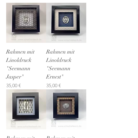
Rahmen mit
Rahmen mit
Linoldruck
Linoldruck
"Seemann
"Seemann
Jasper"
Ernest"
Preis
Preis
35,00 €
35,00 €