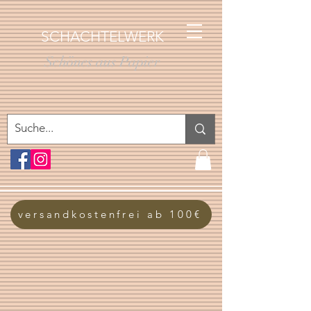
SCHACHTELWERK
Schönes aus Papier
versandkostenfrei ab 100€