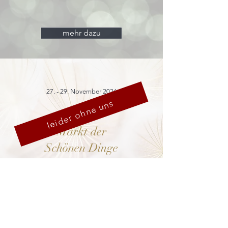
mehr dazu
27. - 29. November 2026
leider ohne uns
Markt der
Schönen Dinge
Cranach-Hof,
Lutherstadt Wittenberg