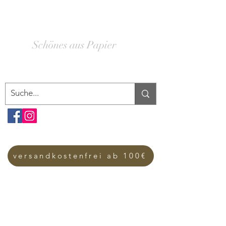
SCHACHTELWERK
Schönes aus Papier
versandkostenfrei ab 100€