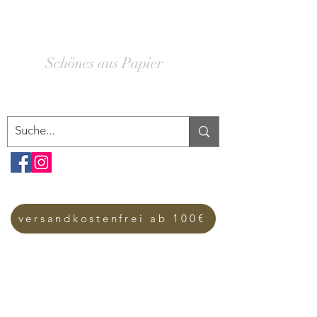
SCHACHTELWERK
Schönes aus Papier
versandkostenfrei ab 100€