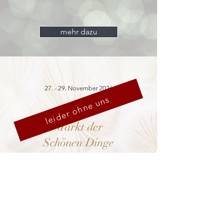
mehr dazu
27. - 29. November 2026
leider ohne uns
Markt der
Schönen Dinge
Cranach-Hof,
Lutherstadt Wittenberg