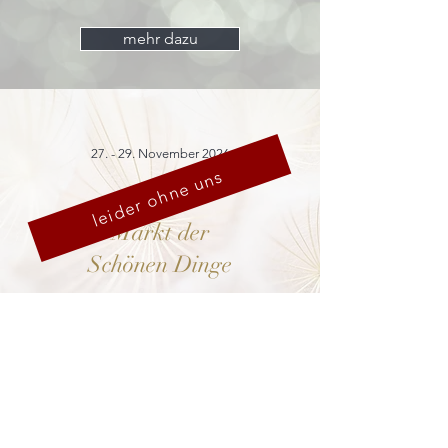
mehr dazu
27. - 29. November 2026
leider ohne uns
Markt der
Schönen Dinge
Cranach-Hof,
Lutherstadt Wittenberg
mehr dazu