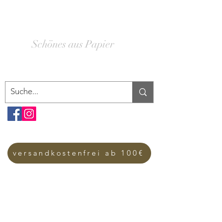
SCHACHTELWERK
Schönes aus Papier
versandkostenfrei ab 100€