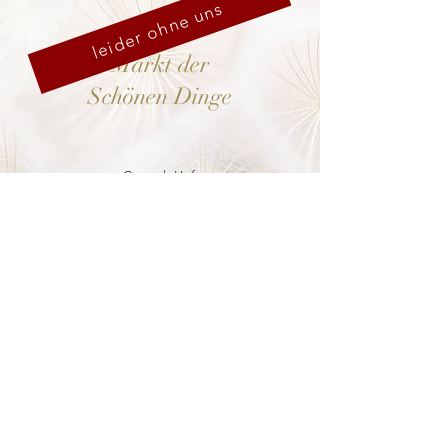
leider ohne uns
Markt der
Schönen Dinge
Cranach-Hof,
Lutherstadt Wittenberg
mehr dazu
8. - 13. Dezember 2026