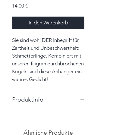
Preis
14,00 €
In den Warenkorb
Sie sind wohl DER Inbegriff für
Zartheit und Unbeschwertheit:
Schmetterlinge. Kombiniert mit
unseren filigran durchbrochenen
Kugeln sind diese Anhänger ein
wahres Gedicht!
Produktinfo
Länge: 6,0cm
Durchmesser Kugel: 3,0cm
Schmetterlingsornament: 2,0m x
Ähnliche Produkte
2,5cm x 2,5cm (HxBxT