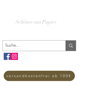
SCHACHTELWERK
Schönes aus Papier
versandkostenfrei ab 100€