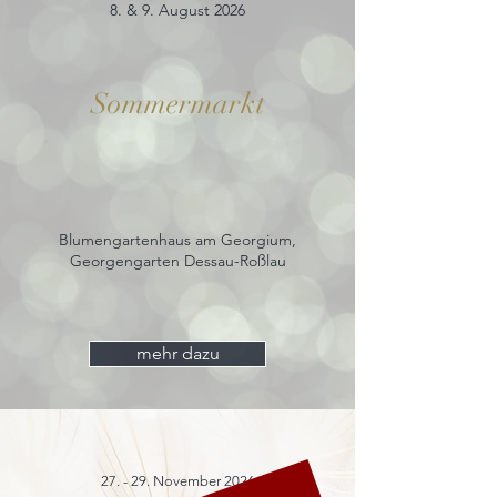
8. & 9. August 2026
Sommermarkt
Blumengartenhaus am Georgium,
Georgengarten Dessau-Roßlau
mehr dazu
27. - 29. November 2026