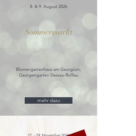
8. & 9. August 2026
Sommermarkt
Blumengartenhaus am Georgium,
Georgengarten Dessau-Roßlau
mehr dazu
27. - 29. November 2026