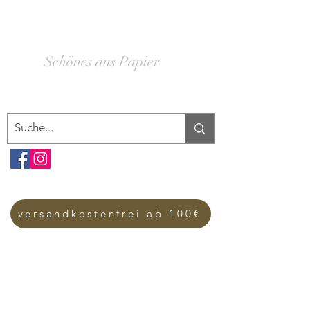
SCHACHTELWERK
Schönes aus Papier
versandkostenfrei ab 100€