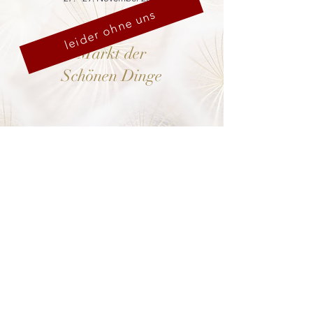
leider ohne uns
Markt der
Schönen Dinge
Cranach-Hof,
Lutherstadt Wittenberg
mehr dazu
8. - 13. Dezember 2026