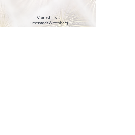
Cranach-Hof,
Lutherstadt Wittenberg
mehr dazu
8. - 13. Dezember 2026
Weihnachtsmarkt
in der Marienkirche
Schlossplatz,