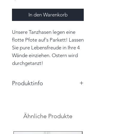
In den Warenkorb
Unsere Tanzhasen legen eine
flotte Pfote auf's Parkett! Lassen
Sie pure Lebensfreude in Ihre 4
Wände einziehen. Ostern wird
durchgetanzt!
Produktinfo
Größe: 6,0cm x 11,0cm x
4,0cm (BxHxT)
Farbe: beige, mint, bunt
Ähnliche Produkte
Material: Papier
Unikat
Hinweis: Farben auf den