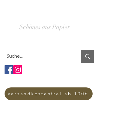
SCHACHTELWERK
Schönes aus Papier
versandkostenfrei ab 100€