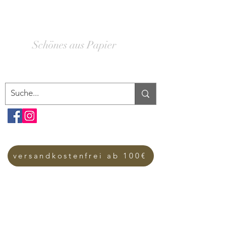
SCHACHTELWERK
Schönes aus Papier
versandkostenfrei ab 100€