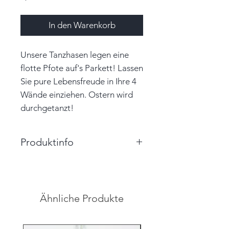
In den Warenkorb
Unsere Tanzhasen legen eine
flotte Pfote auf's Parkett! Lassen
Sie pure Lebensfreude in Ihre 4
Wände einziehen. Ostern wird
durchgetanzt!
Produktinfo
Größe: 6,0cm x 11,0cm x
4,0cm (BxHxT)
Farbe: grün, weiß, bunt
Ähnliche Produkte
Material: Papier
Unikat
Hinweis: Farben auf den