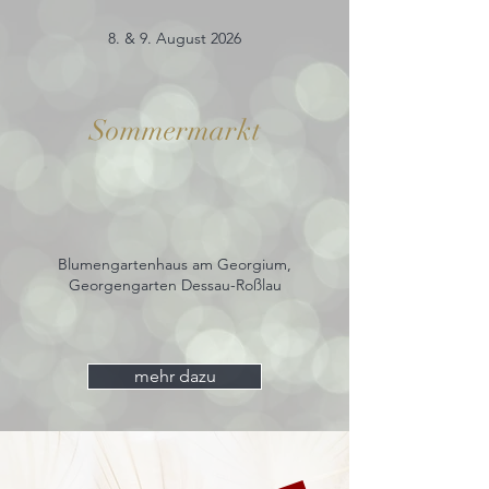
8. & 9. August 2026
Sommermarkt
Blumengartenhaus am Georgium,
Georgengarten Dessau-Roßlau
mehr dazu