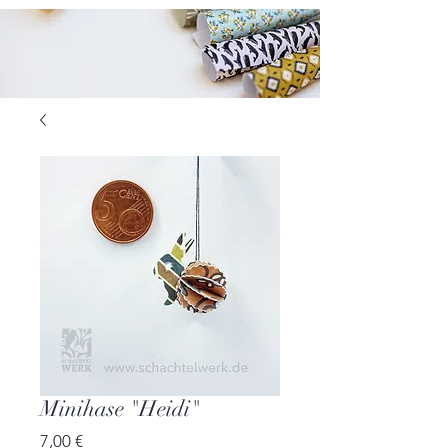
Minihase "Heidi"
Preis
7,00 €