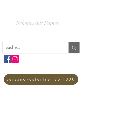
SCHACHTELWERK
Schönes aus Papier
versandkostenfrei ab 100€