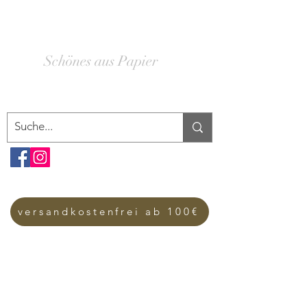
SCHACHTELWERK
Schönes aus Papier
versandkostenfrei ab 100€