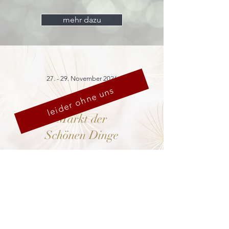
mehr dazu
27. - 29. November 2026
leider ohne uns
Markt der
Schönen Dinge
Cranach-Hof,
Lutherstadt Wittenberg
mehr dazu