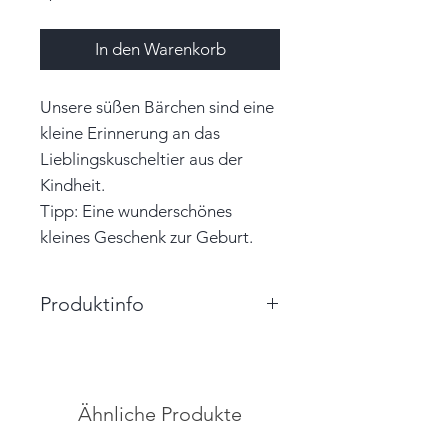
In den Warenkorb
Unsere süßen Bärchen sind eine
kleine Erinnerung an das
Lieblingskuscheltier aus der
Kindheit.
Tipp: Eine wunderschönes
kleines Geschenk zur Geburt.
Produktinfo
Größe: 4,5cm x 3,0cm x 1,7cm
(HxBxT)
Farbe: senfgelb, weiß
Ähnliche Produkte
Material: Papier, Garn