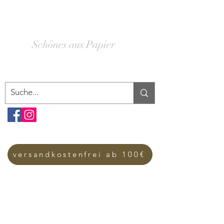
SCHACHTELWERK
Schönes aus Papier
versandkostenfrei ab 100€