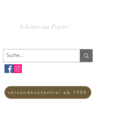
SCHACHTELWERK
Schönes aus Papier
versandkostenfrei ab 100€