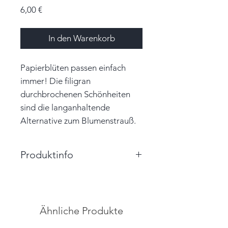
Preis
6,00 €
In den Warenkorb
Papierblüten passen einfach
immer! Die filigran
durchbrochenen Schönheiten
sind die langanhaltende
Alternative zum Blumenstrauß.
Produktinfo
Größe: 6,5cm x 6,5cm x 2,0cm
(BxHxT)
Farbe: schwarz, gelb, rosa, rot,
Ähnliche Produkte
grün
Material: Papier, Garn