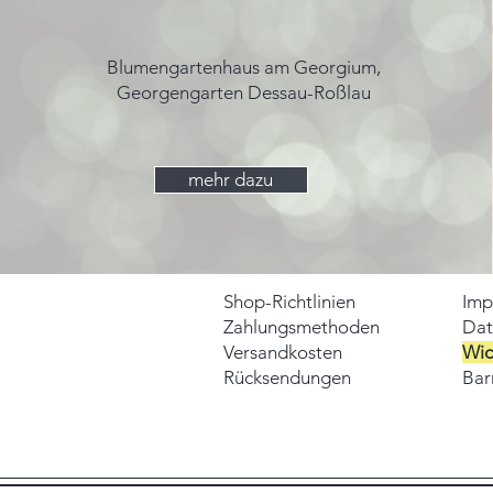
Blumengartenhaus am Georgium,
Georgengarten Dessau-Roßlau
mehr dazu
Shop-Richtlinien
Imp
Zahlungsmethoden
Dat
Versandkosten
Wid
Rücksendungen
Barr