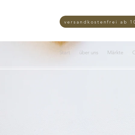
versandkostenfrei ab 1
Start
über uns
Märkte
O