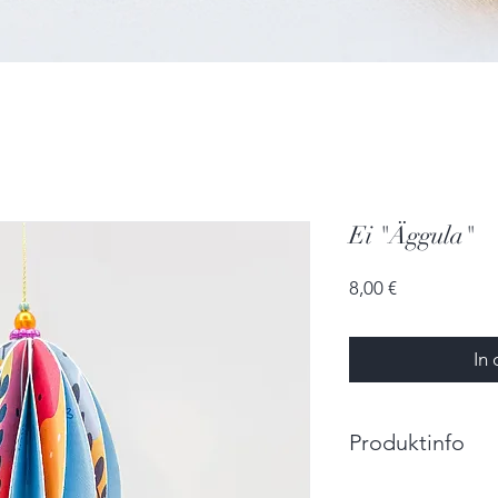
Ei "Äggula"
Preis
8,00 €
In
Produktinfo
Größe: 4,0cm x 5,