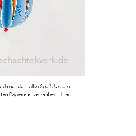
Farbe: türkis, bunt
Material: Papier, 
Unikat
Hinweis: Farben 
leicht vom Origin
doch nur der halbe Spaß. Unsere
ten Papiereier verzaubern Ihren