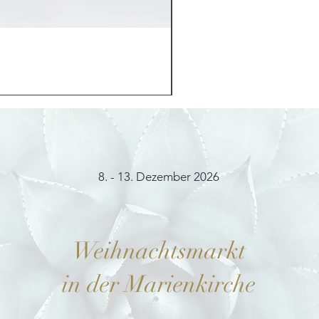
Möhrchenhase "Bunny"
Preis
12,00 €
8. - 13. Dezember 2026
Weihnachtsmarkt
in der Marienkirche