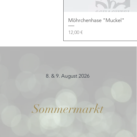
Möhrchenhase "Muckel"
Preis
12,00 €
8. & 9. August 2026
Sommermarkt