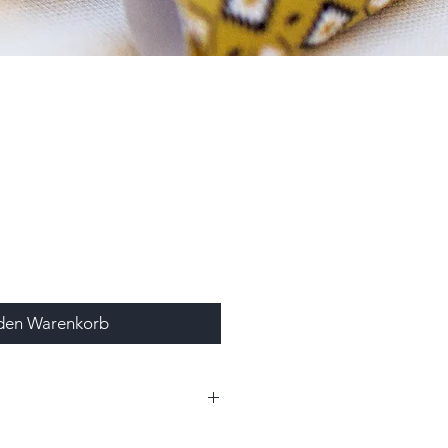
 den Warenkorb
0cm x 4,0cm (BxHxT)