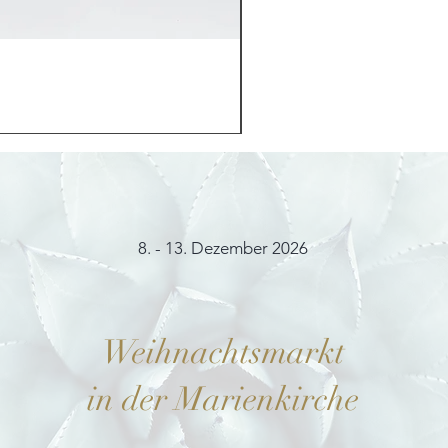
Möhrchenhase "Bunny"
Preis
12,00 €
8. - 13. Dezember 2026
Weihnachtsmarkt
in der Marienkirche