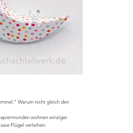
Farbe: weiß, bunt
Material: Papier, 
Unikat
Hinweis: Farben 
leicht vom Origin
Himmel." Warum nicht gleich den
Papiermonden wohnen winziger
asie Flügel verleihen.