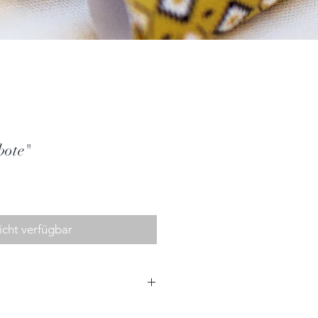
bote"
icht verfügbar
4,0cm x 3,5,0cm (BxHxT)