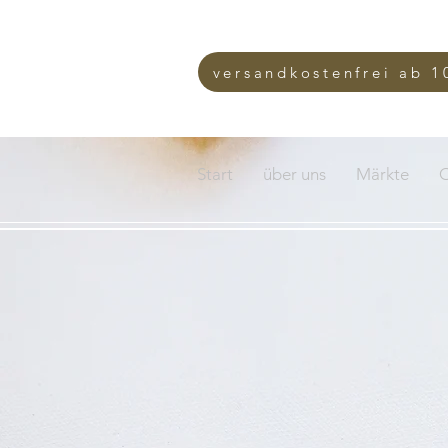
versandkostenfrei ab 1
Start
über uns
Märkte
O