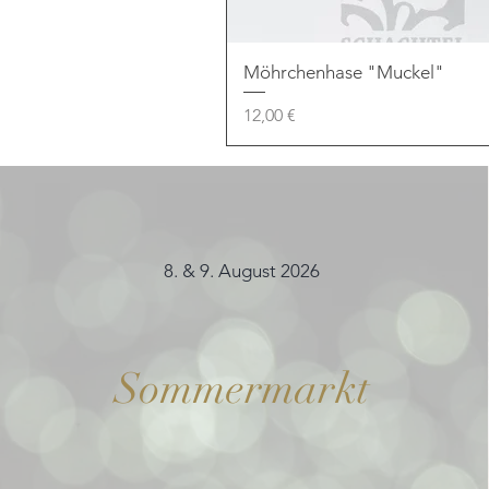
Möhrchenhase "Muckel"
Preis
12,00 €
8. & 9. August 2026
Sommermarkt