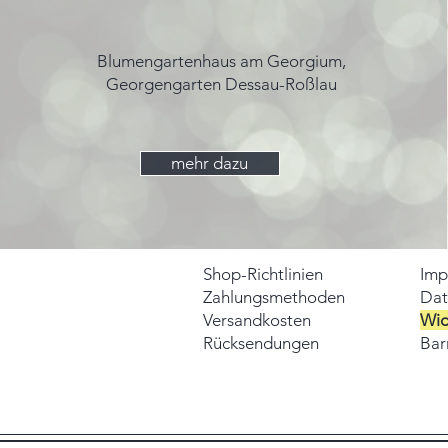
Blumengartenhaus am Georgium,
Georgengarten Dessau-Roßlau
mehr dazu
Shop-Richtlinien
Imp
Zahlungsmethoden
Dat
Versandkosten
Wid
Rücksendungen
Barr