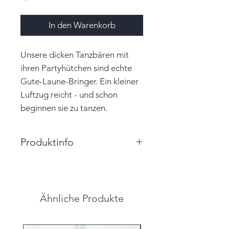
In den Warenkorb
Unsere dicken Tanzbären mit
ihren Partyhütchen sind echte
Gute-Laune-Bringer. Ein kleiner
Luftzug reicht - und schon
beginnen sie zu tanzen.
Produktinfo
Größe: 8,0cm x 4,0cm x 4,0cm
(HxBxT)
Farbe: rosa, weiß, gold
Ähnliche Produkte
Material: Papier, Bommel, Garn
Unikat
Hinweis: Farben auf den