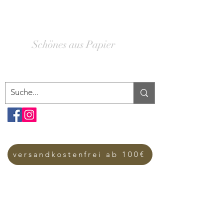
SCHACHTELWERK
Schönes aus Papier
versandkostenfrei ab 100€