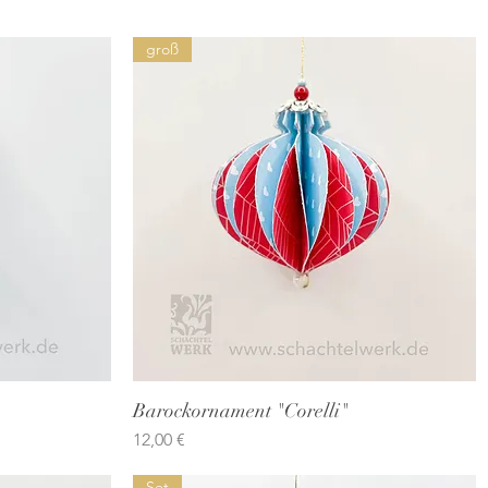
groß
Barockornament "Corelli"
Schnellansicht
Preis
12,00 €
Set