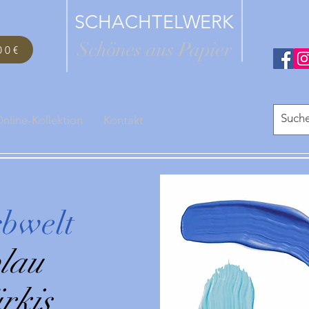
SCHACHTELWERK
Schönes aus Papier
00€
nline-Kollektion
Kontakt
bwelt
lau
ürkis