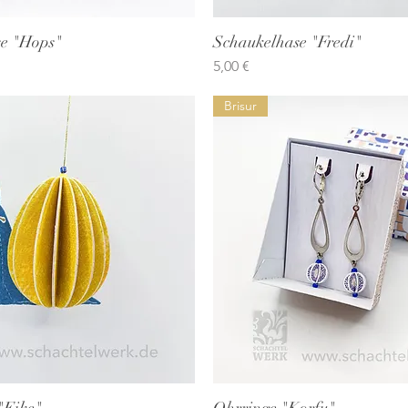
e "Hops"
Schnellansicht
Schaukelhase "Fredi"
Schnellansicht
Preis
5,00 €
Brisur
"Eike"
Schnellansicht
Ohrringe "Korfu"
Schnellansicht