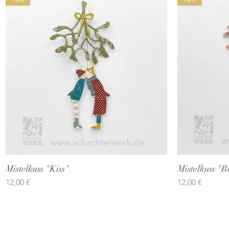
Mistelkuss "Kiss"
Schnellansicht
Mistelkuss "B
Preis
Preis
12,00 €
12,00 €