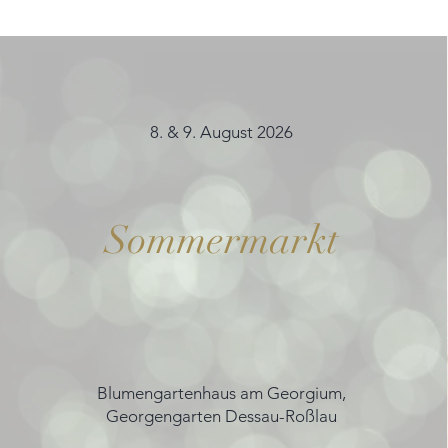
8. & 9. August 2026
Sommermarkt
Blumengartenhaus am Georgium,
Georgengarten Dessau-Roßlau