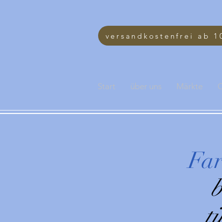
versandkostenfrei ab 1
Start
über uns
Märkte
O
Far
b
t