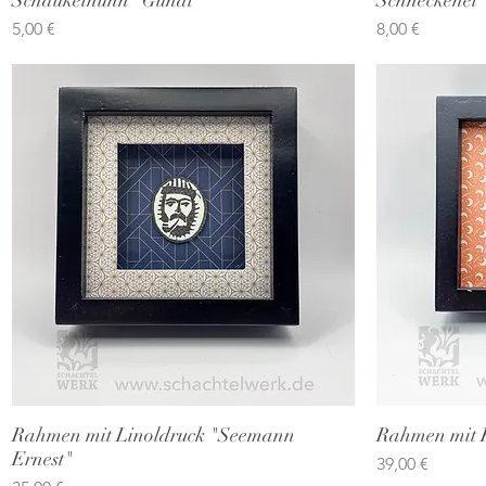
Preis
Preis
5,00 €
8,00 €
Rahmen mit Linoldruck "Seemann
Schnellansicht
Rahmen mit 
Ernest"
Preis
39,00 €