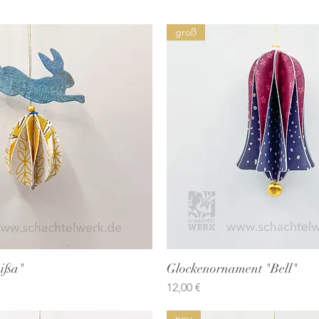
groß
ißa"
Schnellansicht
Glockenornament "Bell"
Schnellansicht
Preis
12,00 €
neu