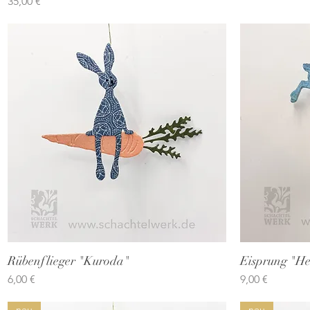
Preis
35,00 €
Rübenflieger "Kuroda"
Schnellansicht
Eisprung "He
Preis
Preis
6,00 €
9,00 €
neu
neu