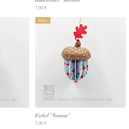
Preis
7,00 €
klein
Eichel "Taunus"
Schnellansicht
Preis
7,00 €