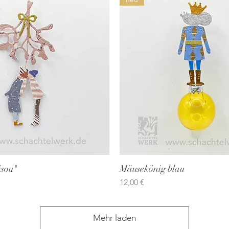
isou"
Schnellansicht
Mäusekönig blau
Schnellansicht
Preis
12,00 €
Mehr laden