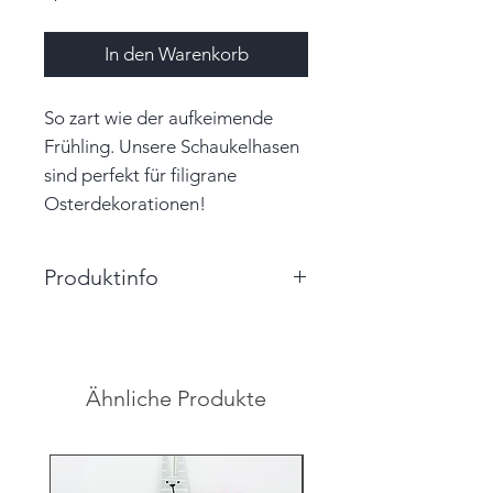
In den Warenkorb
So zart wie der aufkeimende
Frühling. Unsere Schaukelhasen
sind perfekt für filigrane
Osterdekorationen!
Produktinfo
Größe: 9,0cm x 4,5cm (BxH)
Farbe: hellblau, bunt, gold
Material: Papier
Ähnliche Produkte
Unikat
Hinweis: Farben auf den
Abbildungen können leicht vom