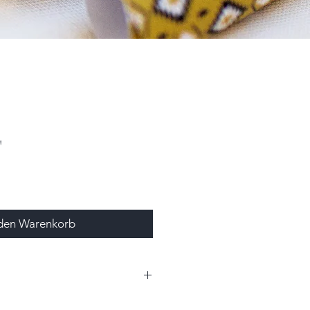
"
 den Warenkorb
0,0cm (ca. BxH)