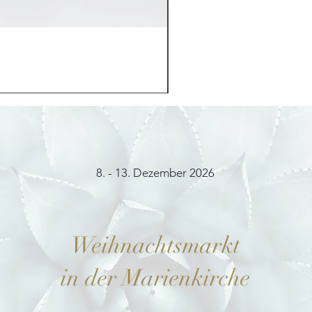
Möhrchenhase "Bunny"
Preis
12,00 €
8. - 13. Dezember 2026
Weihnachtsmarkt
in der Marienkirche