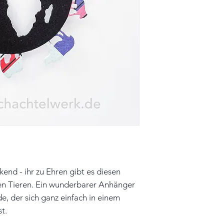
Farbe: schwarz, b
Material: Papier, 
Unikat
Hinweis: Farben 
leicht vom Origin
kend - ihr zu Ehren gibt es diesen
en Tieren. Ein wunderbarer Anhänger
de, der sich ganz einfach in einem
t.