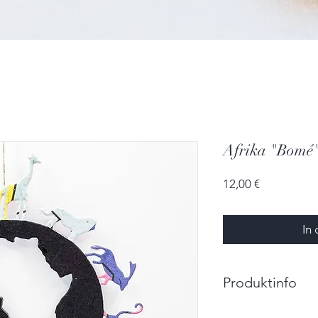
Afrika "Bomé
Preis
12,00 €
In
Produktinfo
Größe: 10,0cm x 1