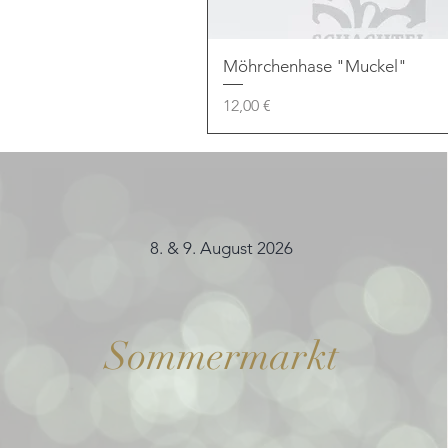
Möhrchenhase "Muckel"
Preis
12,00 €
8. & 9. August 2026
Sommermarkt