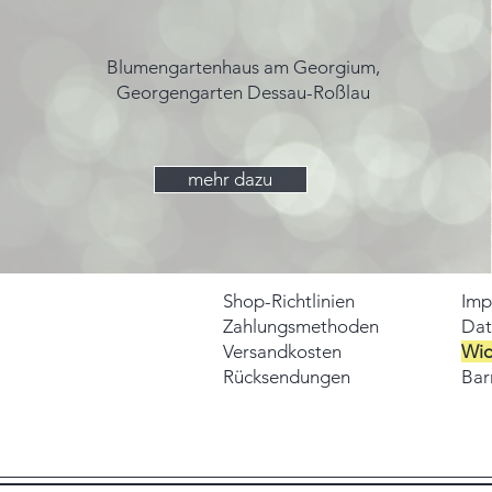
Blumengartenhaus am Georgium,
Georgengarten Dessau-Roßlau
mehr dazu
Shop-Richtlinien
Imp
Zahlungsmethoden
Dat
Versandkosten
Wid
Rücksendungen
Barr