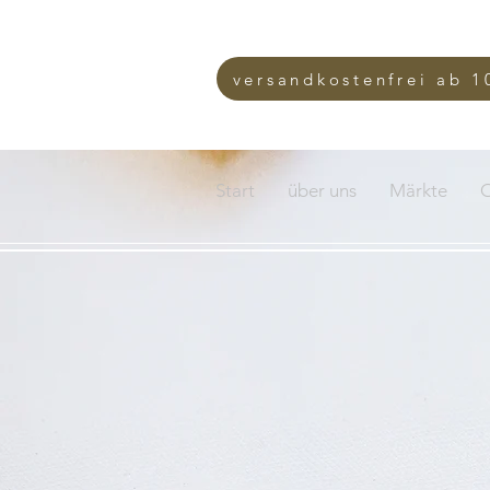
versandkostenfrei ab 1
Start
über uns
Märkte
O